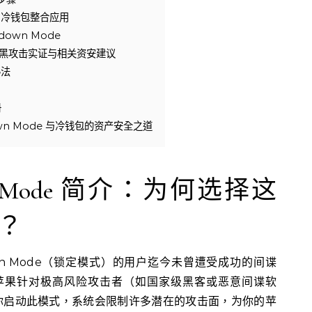
b3 冷钱包整合应用
down Mode
e 防黑攻击实证与相关资安建议
办法
册
own Mode 与冷钱包的资产安全之道
down Mode 简介：为何选择这
？
down Mode（锁定模式）的用户迄今未曾遭受成功的间谍
e 是苹果针对极高风险攻击者（如国家级黑客或恶意间谍软
你启动此模式，系统会限制许多潜在的攻击面，为你的苹