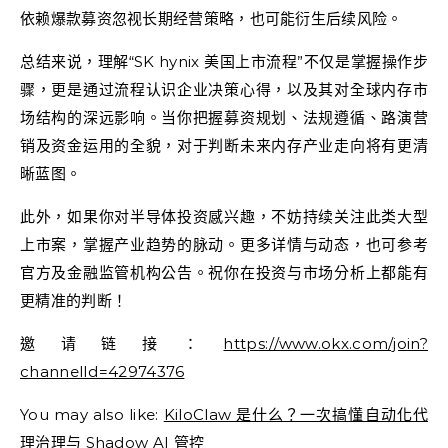
依赖爆款募资忽视长期经营策略，也可能衍生后续风险。
总结来说，理解“SK hynix 美国上市流程”不仅是掌握操作步
骤，更是通过流程认识企业决策心得，以及其对全球内存市
场结构的深远影响。当你把握募资规划、法规遵循、路演营
销及资金运用的全貌，对于判断未来内存产业走向将有更清
晰蓝图。
此外，如果你对半导体投资感兴趣，不妨持续关注此类大型
上市案，掌握产业趋势的脉动。更多详情与动态，也可参考
官方及金融监管机构公告。祝你在投资与市场分析上都能有
更精准的判断！
邀请链接：
https://www.okx.com/join?
channelId=42974376
You may also like:
KiloClaw 是什么？一次搞懂自动化代
理治理与 Shadow AI 管控