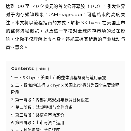
达到 100 至 140 亿美元的首次公开募股（IPO），引发业界
对于内存短缺现象 “RAMmageddon” 可能结束的高度关
注。本文将以流程指南的方式，解析 SK hynix 在美国上市
的整体流程概览，以及这一举措对全球内存市场的潜在影
响，让你不仅理解上市本身，还能掌握其背后的产业脉动与
商业意义。
Contents
hide
1
一、SK hynix 美国上市的整体流程概览与适用前提
2
二、将“如何进行 SK hynix 美国上市”拆分为四个主要流程
阶段
3
第一阶段：内部策略规划与募资目标设定
4
第二阶段：法规遵循与文件准备
5
第三阶段：路演与市场定价
6
第四阶段：上市与资金运用
7
三、其他提醒与常见误区