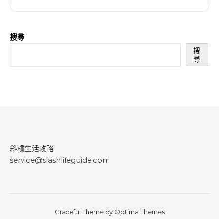
搜尋
搜
尋
斜槓生活攻略
service@slashlifeguide.com
Graceful Theme by
Optima Themes