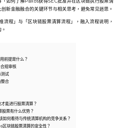
「如何了解Paxos获得SEC批准并在区块链执行股票清
此创新金融融合的关键环节与相关思考，避免常见迷思。
EC批准流程」与「区块链股票清算流程」，融入流程说明，
构。
与适用前提是什么？
与合规审核
与测试
场整合
批准才能进行股票清算？
清算股票有什么优势？
后，该如何看待与传统清算机构的竞争关系？
os区块链股票清算的安全性？