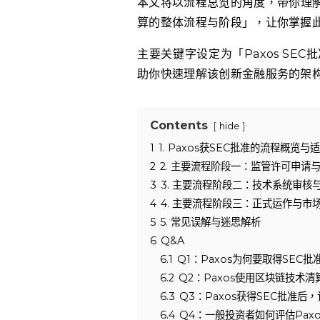
本文将以流程总览的角度，带你理解
算的整体流程与阶段」，让你掌握
主要关键字设定为「Paxos S
助你快速理解该创新金融服务的架
Contents
hide
1
1. Paxos获SEC批准的流程概览
2
2. 主要流程阶段一：监管许可申请
3
3. 主要流程阶段二：技术系统审核
4
4. 主要流程阶段三：正式运作与市
5
5. 常见误解与迷思解析
6
Q&A
6.1
Q1：Paxos为何要取得SEC
6.2
Q2：Paxos使用区块链技术
6.3
Q3：Paxos获得SEC批准
6.4
Q4：一般投资者如何评估Pax