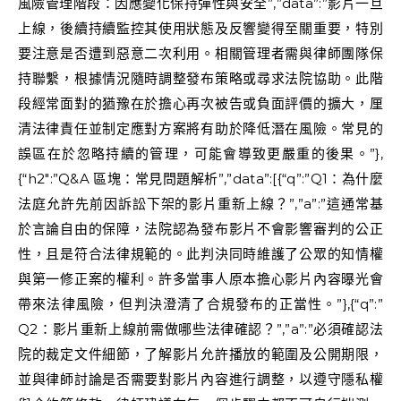
風險管理階段：因應變化保持彈性與安全”,”data”:”影片一旦
上線，後續持續監控其使用狀態及反響變得至關重要，特別
要注意是否遭到惡意二次利用。相關管理者需與律師團隊保
持聯繫，根據情況隨時調整發布策略或尋求法院協助。此階
段經常面對的猶豫在於擔心再次被告或負面評價的擴大，厘
清法律責任並制定應對方案將有助於降低潛在風險。常見的
誤區在於忽略持續的管理，可能會導致更嚴重的後果。”},
{“h2″:”Q&A 區塊：常見問題解析”,”data”:[{“q”:”Q1：為什麼
法庭允許先前因訴訟下架的影片重新上線？”,”a”:”這通常基
於言論自由的保障，法院認為發布影片不會影響審判的公正
性，且是符合法律規範的。此判決同時維護了公眾的知情權
與第一修正案的權利。許多當事人原本擔心影片內容曝光會
帶來法律風險，但判決澄清了合規發布的正當性。”},{“q”:”
Q2：影片重新上線前需做哪些法律確認？”,”a”:”必須確認法
院的裁定文件細節，了解影片允許播放的範圍及公開期限，
並與律師討論是否需要對影片內容進行調整，以遵守隱私權