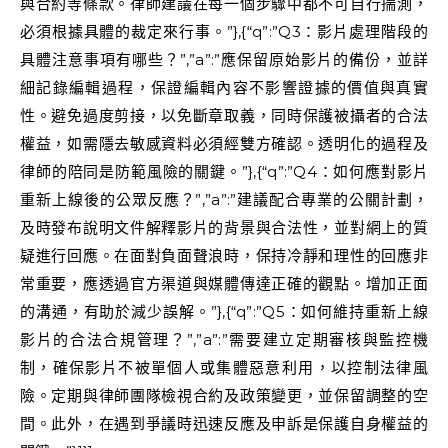
與合約等條款。律師建議在每一個步驟中都不可自行揣測，
必須根據具體的裁定來行事。”},{“q”:”Q3：影片處理階段的
具體注意事項有哪些？”,”a”:”應保留原始影片的備份，並詳
細記錄編輯過程，保證編輯內容不影響證據的價值與真實
性。避免過度剪接，以免斷章取義，同時保護被攝者的合法
權益，如需隱去敏感資料必須經雙方確認。透明化的過程及
律師的陪同是防範風險的關鍵。”},{“q”:”Q4：如何應對影片
重新上線後的公眾反應？”,”a”:”建議配合專業的公關計劃，
及時發布說明文件解釋影片的背景與合法性，並對網上的質
疑進行回應。在面對負面聲浪時，保持冷靜和理性的回應非
常重要，應透過官方渠道與媒體傳達正確的觀點。增加正面
的溝通，有助於減少誤解。”},{“q”:”Q5：如何維持重新上線
影片的合法合規管理？”,”a”:”需要建立定期審核與監控機
制，確保影片不被單個人或集體惡意利用，以控制法律風
險。定期與律師團隊檢視合約及政策變更，並保留調整的空
間。此外，在遇到爭議時迅速反應及申訴是保護自身權益的