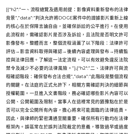
[{“h2″:”一、流程總覽及適用前提：影像資料重新發布的法律
背景”,”data”:”判決允許將DOGE案件中的證據影片重新上線
的核心在於保障言論自由，並確保訴訟的公平進行。在使用
此流程前，需確認影片是否涉及訴訟，且法院是否明文許可
影像發布。整體而言，整個流程涵蓋了以下階段：法律許可
評估→影音資料取得與確認→後續內容處理與發布→持續監
控與法律回應。了解這一法定流程，可以有效避免違反法院
禁令及減少不必要的法律風險。”},{“h2″:”二、法律許可與流
程確認階段：確保發布合法合規”,”data”:”此階段是整個流程
的關鍵。在法庭的正式允許下，相關方需確認判決的細節與
授權範圍。一旦進入文書階段，務必確認哪些影片內容可以
公開、公開範圍及限制。當事人在這裡常見的猶豫點在於是
否可以完全公開所有內容，擔心將來可能面臨的法律追責。
因此，與律師的緊密溝通至關重要，確保所有行動均在法律
框架內。誤區常在於誤判法院裁定的意義，導致過早或過度