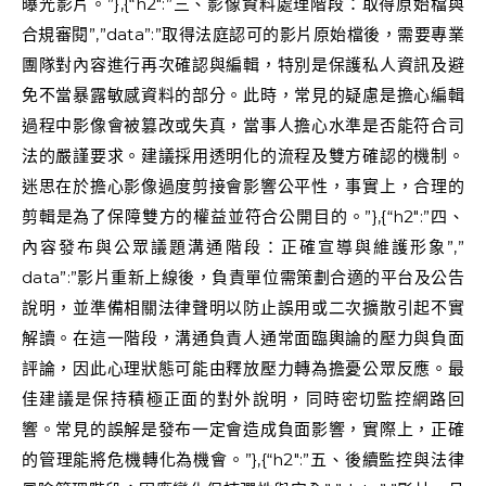
曝光影片。”},{“h2″:”三、影像資料處理階段：取得原始檔與
合規審閱”,”data”:”取得法庭認可的影片原始檔後，需要專業
團隊對內容進行再次確認與編輯，特別是保護私人資訊及避
免不當暴露敏感資料的部分。此時，常見的疑慮是擔心編輯
過程中影像會被篡改或失真，當事人擔心水準是否能符合司
法的嚴謹要求。建議採用透明化的流程及雙方確認的機制。
迷思在於擔心影像過度剪接會影響公平性，事實上，合理的
剪輯是為了保障雙方的權益並符合公開目的。”},{“h2″:”四、
內容發布與公眾議題溝通階段：正確宣導與維護形象”,”
data”:”影片重新上線後，負責單位需策劃合適的平台及公告
說明，並準備相關法律聲明以防止誤用或二次擴散引起不實
解讀。在這一階段，溝通負責人通常面臨輿論的壓力與負面
評論，因此心理狀態可能由釋放壓力轉為擔憂公眾反應。最
佳建議是保持積極正面的對外說明，同時密切監控網路回
響。常見的誤解是發布一定會造成負面影響，實際上，正確
的管理能將危機轉化為機會。”},{“h2″:”五、後續監控與法律