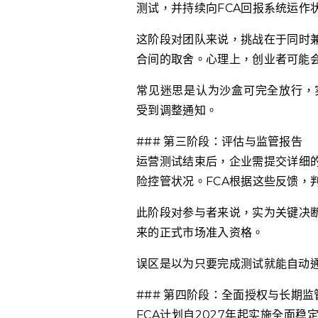
测试，并持续向FCA回报系统运作
这阶段对团队来说，挑战在于同时
合间的取舍。心理上，创业者可能
常见迷思是认为沙盒可完全放行，
受到调整通知。
### 第三阶段：评估与监管报告
运营测试结束后，企业需提交详细
险控管状况。FCA根据这些反馈，
此阶段对参与者来说，实为关键决
来的正式市场准入资格。
误区是以为只要完成测试就能自动
### 第四阶段：全面授权与长期监
FCA计划自2027年起实施全面