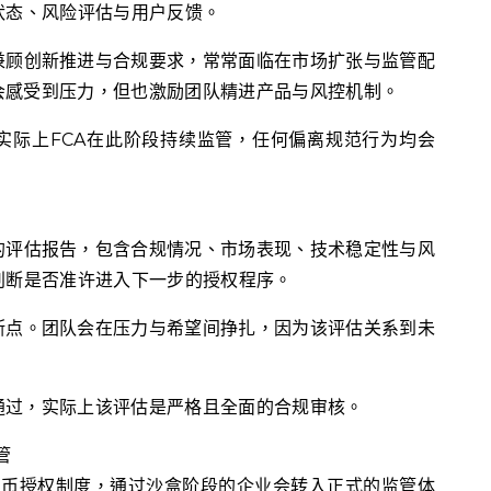
状态、风险评估与用户反馈。
兼顾创新推进与合规要求，常常面临在市场扩张与监管配
会感受到压力，但也激励团队精进产品与风控机制。
实际上FCA在此阶段持续监管，任何偏离规范行为均会
的评估报告，包含合规情况、市场表现、技术稳定性与风
判断是否准许进入下一步的授权程序。
断点。团队会在压力与希望间挣扎，因为该评估关系到未
通过，实际上该评估是严格且全面的合规审核。
管
稳定币授权制度，通过沙盒阶段的企业会转入正式的监管体