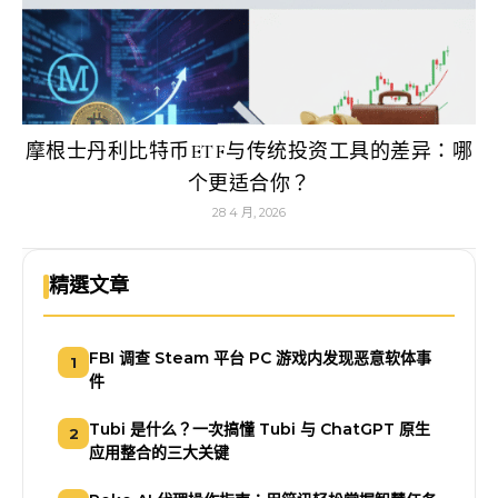
摩根士丹利比特币ETF与传统投资工具的差异：哪
个更适合你？
28 4 月, 2026
精選文章
FBI 调查 Steam 平台 PC 游戏内发现恶意软体事
1
件
Tubi 是什么？一次搞懂 Tubi 与 ChatGPT 原生
2
应用整合的三大关键