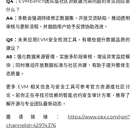
Q4：
EVMbench团队或社区对数据污染问题的常见回应是
什么？
A4：
多数会强调持续修正数据集，开放交流缺陷，推动透明
审核与更新流程，并鼓励用户给予反馈协助改进。
Q5：
未来应用EVM安全检测工具，有哪些提升数据品质的
建议？
A5：
强化数据来源管理、实施多阶段审核、增设异常监控模
块；同时推动开放数据标准与社区共建，有助于提升整体生
态质量。
更多 EVM 相关信息与安全工具可参考官方资源或社区讨
论。若你正在寻找可信赖的智能合约安全审计方案，推荐了
解开源与专业团队最新动态。
邀请链接：
https://www.okx.com/join?
channelId=42974376