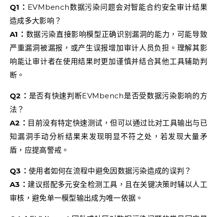
Q1：
EVMbench数据污染问题会对智能合约安全审计结果
造成多大影响？
A1：
数据污染直接影响模型正确识别漏洞的能力，可能导致
严重漏洞被漏报，或产生误报增加审计人员负担。理解其影
响能让审计者在使用结果时更加谨慎并结合其他工具辅助判
断。
Q2：
是否有快速判断EVMbench是否受数据污染影响的方
法？
A2：
目前没有特定快速测试，但可以通过比对工具输出与已
知漏洞手动分析结果来发现明显不符之处，若发现大量矛
盾，应提高警戒。
Q3：
使用者如何在流程中避免因数据污染造成的误判？
A3：
建议搭配多元安全检测工具，且在关键决策时辅以人工
审核，避免单一模型输出成为唯一依据。