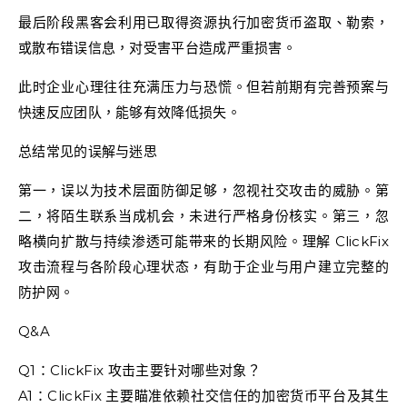
最后阶段黑客会利用已取得资源执行加密货币盗取、勒索，
或散布错误信息，对受害平台造成严重损害。
此时企业心理往往充满压力与恐慌。但若前期有完善预案与
快速反应团队，能够有效降低损失。
总结常见的误解与迷思
第一，误以为技术层面防御足够，忽视社交攻击的威胁。第
二，将陌生联系当成机会，未进行严格身份核实。第三，忽
略横向扩散与持续渗透可能带来的长期风险。理解 ClickFix
攻击流程与各阶段心理状态，有助于企业与用户建立完整的
防护网。
Q&A
Q1：ClickFix 攻击主要针对哪些对象？
A1：ClickFix 主要瞄准依赖社交信任的加密货币平台及其生