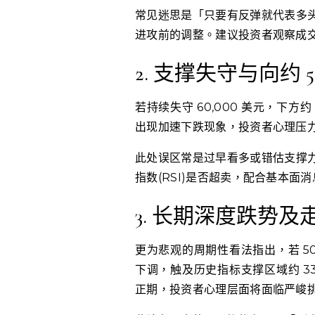
常见迷思是「只要有反弹就代表多
进攻前的调整。建议投资者观察成
2. 支撑失守与向约 
若持续失守 60,000 美元，下方
出现加速下跌现象，投资者心理压
此处误区常是过早看多或错估支撑
指数(RSI)是否超卖，配合基本面
3. 长期深度跌势及走
更为悲观的周期性看法指出，若 5
下调，触及历史指标支撑区域约 3
正期，投资者心理层面将面临严峻