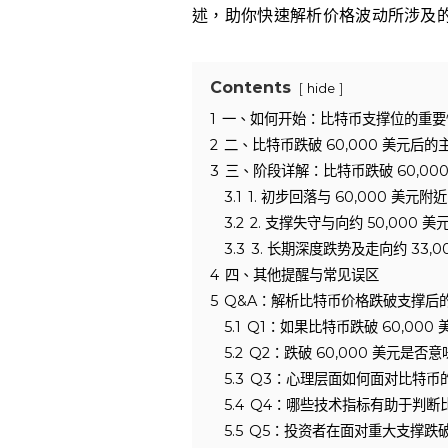
述，助你快速解析价格波动所涉及
Contents
hide
1
一、如何开始：比特币支撑位的重要
2
二、比特币跌破 60,000 美元后
3
三、阶段详解：比特币跌破 60,00
3.1
1. 初步回落与 60,000 美元
3.2
2. 支撑失守与向约 50,000 
3.3
3. 长期深度跌势及走向约 33,
4
四、其他提醒与常见误区
5
Q&A：解析比特币价格跌破支撑后
5.1
Q1：如果比特币跌破 60,00
5.2
Q2：跌破 60,000 美元是
5.3
Q3：心理层面如何面对比特币
5.4
Q4：哪些技术指标有助于判断
5.5
Q5：投资者在面对重大支撑跌