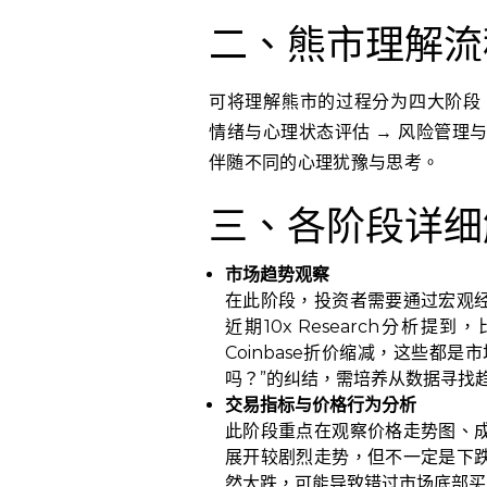
二、熊市理解流
可将理解熊市的过程分为四大阶段：
情绪与心理状态评估 → 风险管理
伴随不同的心理犹豫与思考。
三、各阶段详细
市场趋势观察
在此阶段，投资者需要通过宏观
近期10x Research分析
Coinbase折价缩减，这些都
吗？”的纠结，需培养从数据寻找
交易指标与价格行为分析
此阶段重点在观察价格走势图、
展开较剧烈走势，但不一定是下
然大跌，可能导致错过市场底部买