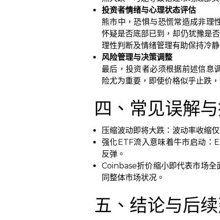
投资者情绪与心理状态评估
熊市中，恐惧与恐慌常造成非理
怀疑是否底部已到，却仍犹豫是否
理性判断及情绪管理有助保持冷静
风险管理与决策调整
最后，投资者必须根据前述信息
险尤为重要，即使价格似乎止跌，
四、常见误解与
压缩波动即将大跌：波动率收缩仅
强化ETF流入意味着牛市启动：
反弹。
Coinbase折价缩小即代表市
同整体市场状况。
五、结论与后续