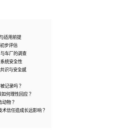
。
与适用前提
初步评估
方与车厂的调查
升系统安全性
共识与安全感
会被记录吗？
该如何理性回应？
击动物？
技术信任造成长远影响？