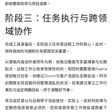
影响整体效率与项目成果。
阶段三：任务执行与跨领
域协作
完成工具准备后，实际投入任务是远程工作的核心。此时，
保持高效的沟通和任务管理至关重要。
以营销内容创作者阿华为例，他每日需撰写多篇博客与社群
贴文。远程工作让他享有弹性时间，但同时需要使用Asana
规划每日任务，并通过Zoom与客户及团队定期会谈。阿华
初期曾出现自我时间管理混乱的状况，后来通过建立工作行
事历与设定明确目标，终于调整好节奏。
常见误区是认为远程等于自由放任，实际上，良好的自律与
定期检视进度是必须的，否则容易导致工作拖延或质量下