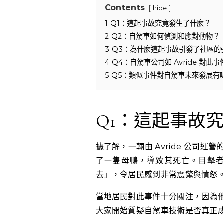
Contents
hide
1
Q1：這起事故究竟發生了什麼？
2
Q2：自駕車如何偵測和應對動物？
3
Q3：為什麼這起事故引發了社區的
4
Q4：自駕車公司如 Avride 對此
5
Q5：類似事件對自駕車未來發展有
Q1：這起事故
據了解，一輛由 Avride 公司
了一隻母鴨，導致其死亡。目擊
去」，令居民感到非常震驚與憤怒
當地居民對此事件十分關注，因為
大家開始質疑自駕車技術是否真正