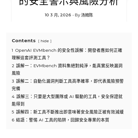
的安全警示與風險分析
10 3 月, 2026
- By
汤姆陈
Contents
hide
1
OpenAI EVMbench 的安全性誤解：開發者應如何正確
理解這套評測工具？
2
誤解一：EVMbench 資料集絕對純淨，能真實反映漏洞
風險
3
誤解二：自動化漏洞判斷工具高準確率，即代表風險預警
完備
4
誤解三：只要是大型團隊或 AI 驅動的工具，安全保證就
能得到
5
誤解四：新工具不斷推出即意味著安全風險正被有效減緩
6
結語：警惕 AI 工具的陷阱，回歸安全專業的本質