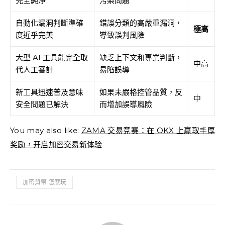
完全純淨
污染問題
自動化漏洞判斷準確
錯誤分類的高嚴重漏洞，
極高
度近乎完美
導致誤判風險
大型 AI 工具能完全取
缺乏上下文和專業判斷，
中高
代人工審計
易陷誤導
新工具迅速普及意味
如果未嚴格控管品質，反
中
安全問題已解決
而增加誤導風險
You may also like:
ZAMA 交易竞赛：在 OKX 上赢取丰厚
奖励，开启加密交易新体验
加密貨幣 怎麼玩