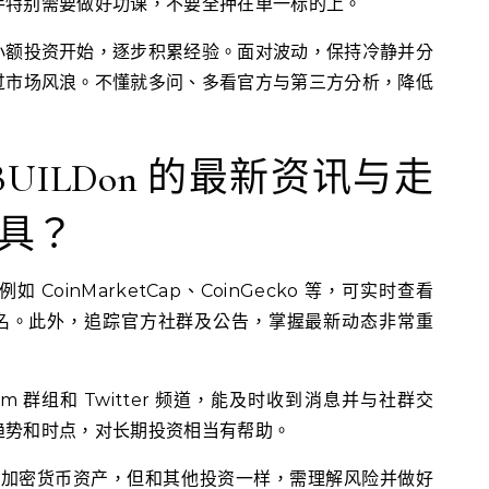
手特别需要做好功课，不要全押在单一标的上。
小额投资开始，逐步积累经验。面对波动，保持冷静并分
过市场风浪。不懂就多问、多看官方与第三方分析，降低
UILDon 的最新资讯与走
具？
oinMarketCap、CoinGecko 等，可实时查看
场排名。此外，追踪官方社群及公告，掌握最新动态非常重
am 群组和 Twitter 频道，能及时收到消息并与社群交
趋势和时点，对长期投资相当有帮助。
有潜力的加密货币资产，但和其他投资一样，需理解风险并做好