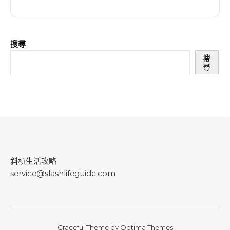
搜尋
搜
尋
斜槓生活攻略
service@slashlifeguide.com
Graceful Theme by
Optima Themes