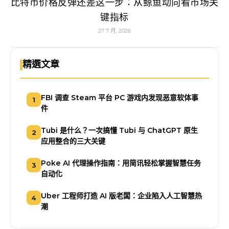
比特币价格反弹还差这一步：从鲸鱼动向看市场关
键指标
27 7 月, 2026
精選文章
FBI 调查 Steam 平台 PC 游戏内发现恶意软体事
1
件
Tubi 是什么？一次搞懂 Tubi 与 ChatGPT 原生
2
应用整合的三大关键
Poke AI 代理操作指南：用简讯轻松掌握智慧任务
3
自动化
Uber 工程师打造 AI 版老闆：企业陷入人工智慧热
4
潮