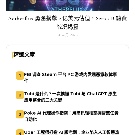
Aetherflux 勇奮捐獻 2 亿美元估值，Series B 融资
战况揭露
28 4 月, 2026
精選文章
FBI 调查 Steam 平台 PC 游戏内发现恶意软体事
1
件
Tubi 是什么？一次搞懂 Tubi 与 ChatGPT 原生
2
应用整合的三大关键
Poke AI 代理操作指南：用简讯轻松掌握智慧任务
3
自动化
Uber 工程师打造 AI 版老闆：企业陷入人工智慧热
4