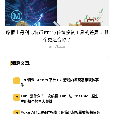
摩根士丹利比特币ETF与传统投资工具的差异：哪
个更适合你？
28 4 月, 2026
精選文章
FBI 调查 Steam 平台 PC 游戏内发现恶意软体事
1
件
Tubi 是什么？一次搞懂 Tubi 与 ChatGPT 原生
2
应用整合的三大关键
Poke AI 代理操作指南：用简讯轻松掌握智慧任务
3