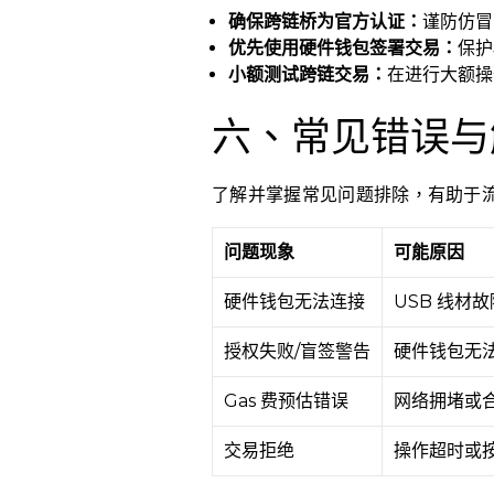
确保跨链桥为官方认证：
谨防仿冒
优先使用硬件钱包签署交易：
保护
小额测试跨链交易：
在进行大额操
六、常见错误与
了解并掌握常见问题排除，有助于
问题现象
可能原因
硬件钱包无法连接
USB 线材
授权失败/盲签警告
硬件钱包无
Gas 费预估错误
网络拥堵或
交易拒绝
操作超时或