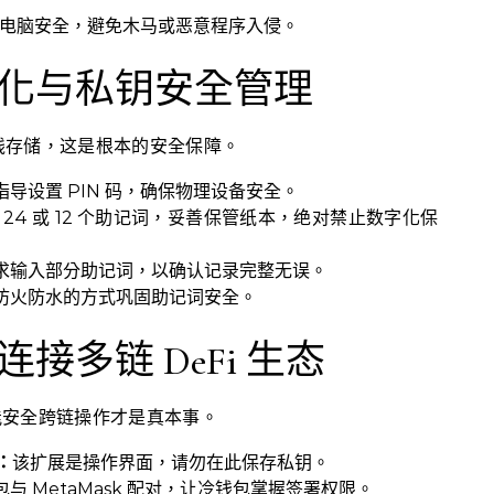
电脑安全，避免木马或恶意程序入侵。
化与私钥安全管理
线存储，这是根本的安全保障。
指导设置 PIN 码，确保物理设备安全。
 24 或 12 个助记词，妥善保管纸本，绝对禁止数字化保
求输入部分助记词，以确认记录完整无误。
防火防水的方式巩固助记词安全。
接多链 DeFi 生态
，能安全跨链操作才是真本事。
：
该扩展是操作界面，请勿在此保存私钥。
与 MetaMask 配对，让冷钱包掌握签署权限。