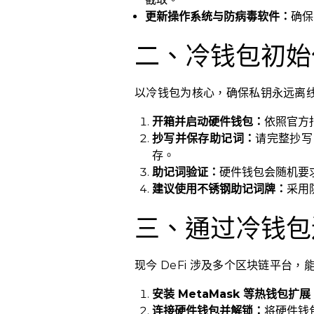
更新操作系统与防病毒软件：
确保
二、冷钱包初始
以冷钱包为核心，确保私钥永远离
开箱并启动硬件钱包：
依照官方
抄写并保存助记词：
请完整抄写
存。
助记词验证：
硬件钱包会随机要
建议使用不锈钢助记词牌：
采用
三、通过冷钱包连
现今 DeFi 涉及多个区块链平台
安装 MetaMask 等热钱包扩展
连接硬件钱包并解锁：
将硬件钱包