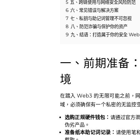
5
五、跨链使用与网络安全风险防范
6
六、常见错误与解决方案
7
七、私钥与助记词管理不可忽视
8
八、防范诈骗与保护你的资产
9
九、结语：打造属于你的安全 Web
一、前期准备：打
境
在踏入 Web3 的无限可能之前，
域，必须确保有一个私密的无监控
选购正规硬件钱包：
请通过官方渠道
伪劣产品。
准备纸本助记词记录：
请使用笔
截取。