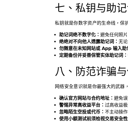
七、私钥与助记
私钥就是你数字资产的生命线，保
助记词绝不数字化：
避免任何照片
绝绝对不向他人透露助记词：
无论
勿随意在未知网站或 App 输入
定期备份并妥善保管实体助记词：
八、防范诈骗与
网络安全意识就是你最强大的武器
确认官方网站与合约地址：
避免误
警惕异常高收益平台：
过高收益极
忽略陌生空投或代币：
不主动操作
使用小额测试前须检视交易安全性