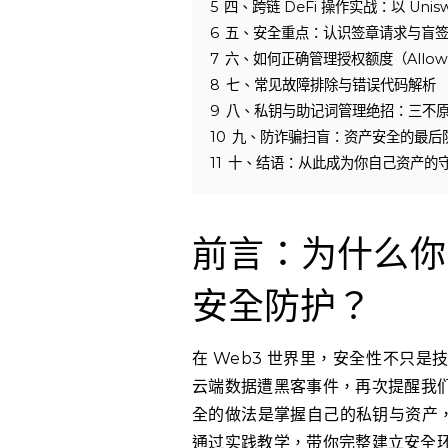
5
四、跨链 DeFi 操作实战：以 Unisw
6
五、安全重点：认识签章请求与盲
7
六、如何正确管理授权额度（Allow
8
七、常见故障排除与错误代码解析
9
八、私钥与助记词管理绝招：三不
10
九、防诈骗扫盲：资产安全的最后
11
十、结语：从此成为你自己资产的
前言：为什么你
安全防护？
在 Web3 世界里，安全性不只
云端数据遭黑客事件，再次提醒我
全的做法是掌握自己的私钥与资产，
通过实践教学，带你完整建立安全环境