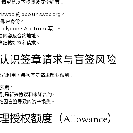
。请留意以下步骤及安全细节：
p 的 app.uniswap.org。
硬件账户身份。
lygon、Arbitrum 等）。
易内容及合约地址。
详细核对签名请求。
认识签章请求与盲签风险
恶意利用。每次签章请求都要做到：
预期。
别是新兴协议和未知合约。
，杜绝因盲签导致的资产损失。
权额度（Allowance）