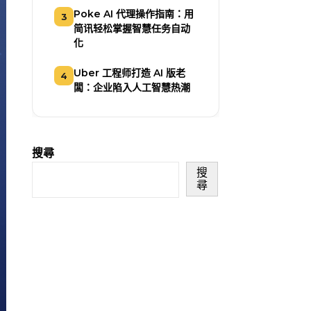
Poke AI 代理操作指南：用
3
简讯轻松掌握智慧任务自动
化
Uber 工程师打造 AI 版老
4
闆：企业陷入人工智慧热潮
搜尋
搜
尋