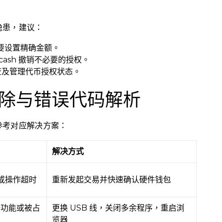
隐患，建议：
要设置精确金额。
.cash 撤销不必要的授权。
台检查及管理代币授权状态。
除与错误代码解析
参考对应解决方案：
解决方式
或操作超时
重新发起交易并快速确认硬件钱包
据功能或被占
更换 USB 线，关闭多余程序，重启浏
览器