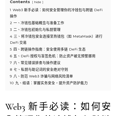
Contents
hide
1
Web3 新手必读：如何安全管理你的冷钱包与跨链 DeFi
操作
2
一、冷钱包基础概念与准备工作
3
二、冷钱包初始化与私钥管理
4
三、将冷钱包安全连接至热钱包（如 MetaMask）进行
DeFi 交易
5
四、跨链操作指南：安全使用多链 DeFi 生态
6
五、DeFi 授权与盲签危机：防止资产被无预警挪用
7
六、常见错误排查与操作建议
8
七、私钥与助记词的安全绝对守则
9
八、防范 Web3 诈骗与网络风险清单
10
九、结语：掌握实务安全，提升资产防护能力
Web3 新手必读：如何安