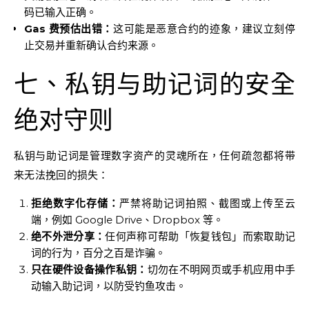
码已输入正确。
Gas 费预估出错：
这可能是恶意合约的迹象，建议立刻停
止交易并重新确认合约来源。
七、私钥与助记词的安全
绝对守则
私钥与助记词是管理数字资产的灵魂所在，任何疏忽都将带
来无法挽回的损失：
拒绝数字化存储：
严禁将助记词拍照、截图或上传至云
端，例如 Google Drive、Dropbox 等。
绝不外泄分享：
任何声称可帮助「恢复钱包」而索取助记
词的行为，百分之百是诈骗。
只在硬件设备操作私钥：
切勿在不明网页或手机应用中手
动输入助记词，以防受钓鱼攻击。