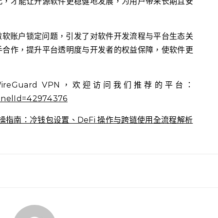
此，才能让开源软件更稳健地发展，为用户带来长期且安
到的微软账户锁定问题，引发了对软件开发流程与平台生态关
手合作，提升平台透明度与开发者的权益保障，使软件更
reGuard VPN，欢迎访问我们推荐的平台：
annelId=42974376
实操指南：冷钱包设置、DeFi 操作与跨链使用全流程解析