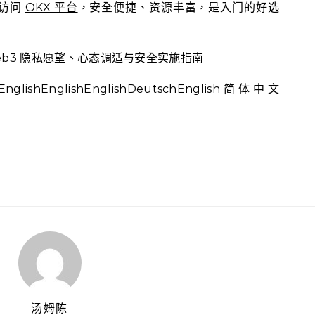
你访问
OKX 平台
，安全便捷、资源丰富，是入门的好选
b3 隐私愿望、心态调适与安全实施指南
lishEnglishEnglishDeutschEnglish简体中文
汤姆陈