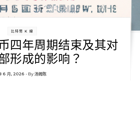
比特幣 K 線
币四年周期结束及其对
部形成的影响？
8 6 月, 2026
- By
汤姆陈