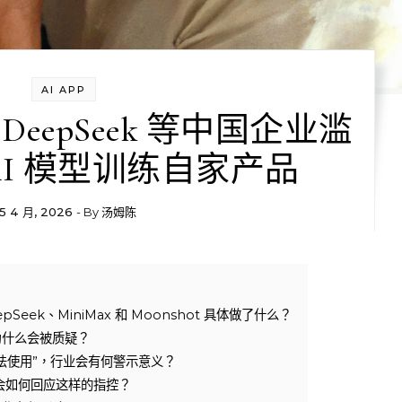
AI APP
指控 DeepSeek 等中国企业滥
e AI 模型训练自家产品
5 4 月, 2026
- By
汤姆陈
epSeek、MiniMax 和 Moonshot 具体做了什么？
，为什么会被质疑？
“非法使用”，行业会有何警示意义？
司会如何回应这样的指控？