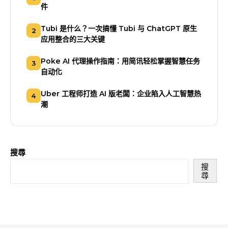
件
Tubi 是什么？一次搞懂 Tubi 与 ChatGPT 原生
2
应用整合的三大关键
Poke AI 代理操作指南：用简讯轻松掌握智慧任务
3
自动化
Uber 工程师打造 AI 版老闆：企业陷入人工智慧热
4
潮
搜尋
搜
尋